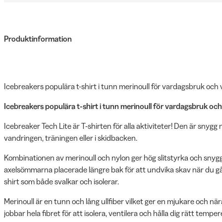
Produktinformation
Icebreakers populära t-shirt i tunn merinoull för vardagsbruk och 
Icebreakers populära t-shirt i tunn merinoull för vardagsbruk och
Icebreaker Tech Lite är T-shirten för alla aktiviteter! Den är snyg
vandringen, träningen eller i skidbacken.
Kombinationen av merinoull och nylon ger hög slitstyrka och snygg
axelsömmarna placerade längre bak för att undvika skav när du gå
shirt som både svalkar och isolerar.
Merinoull är en tunn och lång ullfiber vilket ger en mjukare och nära
jobbar hela fibret för att isolera, ventilera och hålla dig rätt temper