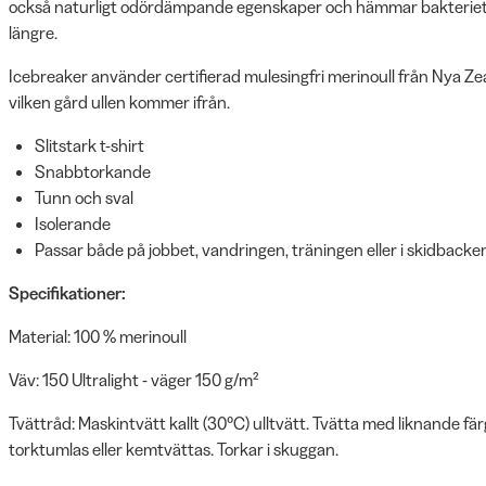
också naturligt odördämpande egenskaper och hämmar bakterietillv
längre.
Icebreaker använder certifierad mulesingfri merinoull från Nya Zea
vilken gård ullen kommer ifrån.
Slitstark t-shirt
Snabbtorkande
Tunn och sval
Isolerande
Passar både på jobbet, vandringen, träningen eller i skidbacke
Specifikationer:
Material: 100 % merinoull
Väv: 150 Ultralight - väger 150 g/m²
Tvättråd: Maskintvätt kallt (30°C) ulltvätt. Tvätta med liknande färg
torktumlas eller kemtvättas. Torkar i skuggan.