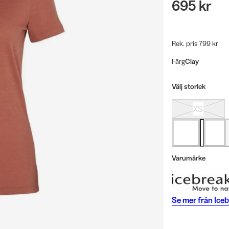
695 kr
Rek. pris 799 kr
Färg
Clay
Välj storlek
XS
Varumärke
Se mer från
Iceb