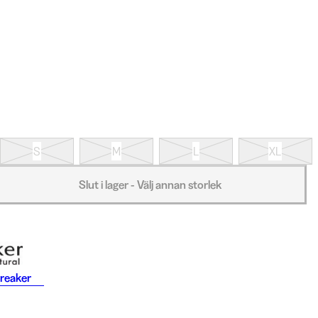
S
M
L
XL
Slut i lager - Välj annan storlek
reaker