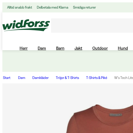
Alltid snabb frakt
Delbetala med Klarna
Smidiga returer
Herr
Dam
Barn
Jakt
Outdoor
Hund
Start
Dam
Damkläder
Tröjor & T-Shirts
T-Shirts & Piké
W's Tech Lite