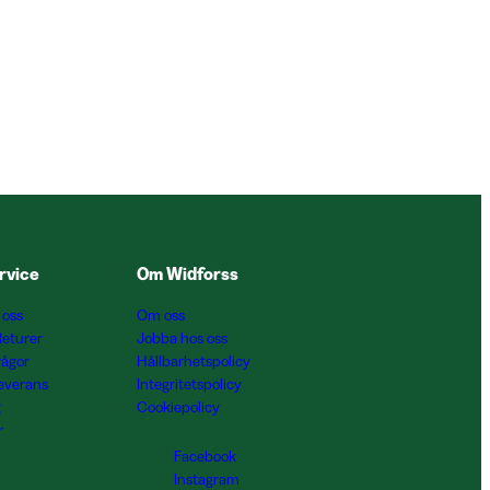
rvice
Om Widforss
 oss
Om oss
Returer
Jobba hos oss
rågor
Hållbarhetspolicy
Leverans
Integritetspolicy
g
Cookiepolicy
r
Facebook
Instagram