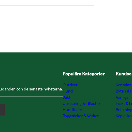
Populära Kategorier
Kundse
Outdoor
Kontakta
rbjudanden och de senaste nyheterna.
Hund
Byten & 
Jakt
Vanliga f
Utrustning & Tillbehör
Frakt & 
Hundfoder
Betalnin
Ryggsäckar & Väskor
Köpvillko