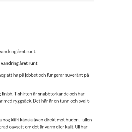
vandring året runt.
 vandring året runt
g nog att ha på jobbet och fungerar suveränt på
 finish. T-shirten är snabbtorkande och har
r med ryggsäck. Det här är en tunn och sval t-
 nog klifri känsla även direkt mot huden. I ullen
erad oavsett om det är varm eller kallt. Ull har