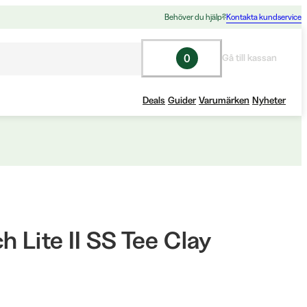
Behöver du hjälp?
Kontakta kundservice
0
Gå till kassan
Deals
Guider
Varumärken
Nyheter
h Lite II SS Tee Clay