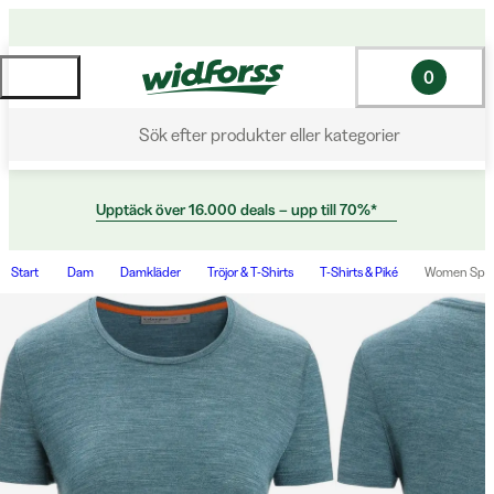
0
Sök efter produkter eller kategorier
Upptäck över 16.000 deals – upp till 70%*
Start
Dam
Damkläder
Tröjor & T-Shirts
T-Shirts & Piké
Women Spher