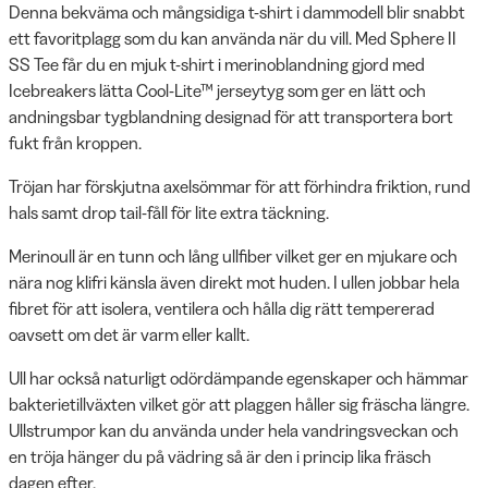
Denna bekväma och mångsidiga t-shirt i dammodell blir snabbt
ett favoritplagg som du kan använda när du vill. Med Sphere II
SS Tee får du en mjuk t-shirt i merinoblandning gjord med
Icebreakers lätta Cool-Lite™ jerseytyg som ger en lätt och
andningsbar tygblandning designad för att transportera bort
fukt från kroppen.
Tröjan har förskjutna axelsömmar för att förhindra friktion, rund
hals samt drop tail-fåll för lite extra täckning.
Merinoull är en tunn och lång ullfiber vilket ger en mjukare och
nära nog klifri känsla även direkt mot huden. I ullen jobbar hela
fibret för att isolera, ventilera och hålla dig rätt tempererad
oavsett om det är varm eller kallt.
Ull har också naturligt odördämpande egenskaper och hämmar
bakterietillväxten vilket gör att plaggen håller sig fräscha längre.
Ullstrumpor kan du använda under hela vandringsveckan och
en tröja hänger du på vädring så är den i princip lika fräsch
dagen efter.