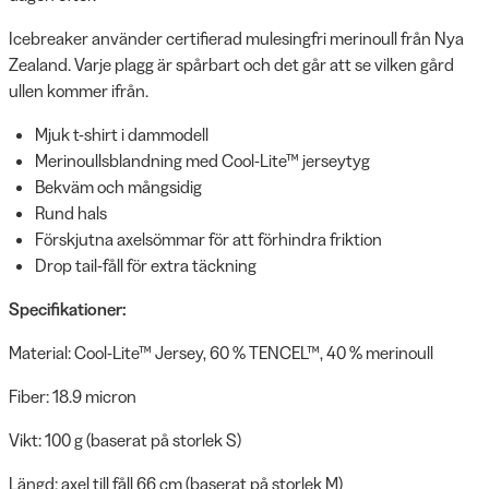
Icebreaker använder certifierad mulesingfri merinoull från Nya
Zealand. Varje plagg är spårbart och det går att se vilken gård
ullen kommer ifrån.
Mjuk t-shirt i dammodell
Merinoullsblandning med Cool-Lite™ jerseytyg
Bekväm och mångsidig
Rund hals
Förskjutna axelsömmar för att förhindra friktion
Drop tail-fåll för extra täckning
Specifikationer:
Material: Cool-Lite™ Jersey, 60 % TENCEL™, 40 % merinoull
Fiber: 18.9 micron
Vikt: 100 g (baserat på storlek S)
Längd: axel till fåll 66 cm (baserat på storlek M)