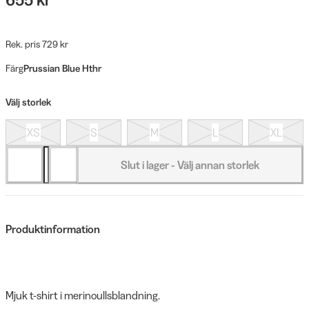
Rek. pris 729 kr
Färg
Prussian Blue Hthr
Välj storlek
XS
S
M
L
XL
Slut i lager - Välj annan storlek
Produktinformation
Mjuk t-shirt i merinoullsblandning.