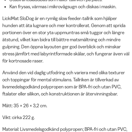
Kan frysas, värmas i mikrovågsugn och diskas i maskin.
LickiMat SloDog är en rymlig slow feeder‑tallrik som hjälper
hunden att äta lugnare och mer kontrollerat. Genom att sprida
portionen över en stor yta uppmuntras små tuggor och längre
ätstund, vilket kan bidra till bättre matsmältning och mindre
gulpning. Den öppna layouten ger god överblick och minskar
stress jämfört med labyrintformade skålar, och fungerar även väl
för kortnosade raser.
Använd den vid daglig utfodring och variera med olika texturer
och toppingar för mental stimulans. Tallriken är tillverkad av
livsmedelsgodkänd polypropen som är BPA‑fri och utan PVC,
ftalater eller silikon, och konstruktionen är återvinningsbar.
Mått: 35 × 26 × 3,2 cm.
Vikt: cirka 222 g.
Material: Livsmedelsgodkänd polypropen; BPA‑fri och utan PVC,