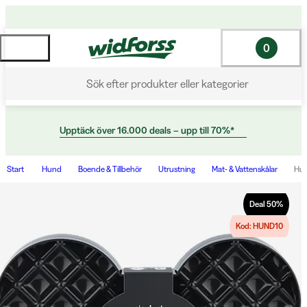
0
Sök efter produkter eller kategorier
Upptäck över 16.000 deals – upp till 70%*
Start
Hund
Boende & Tillbehör
Utrustning
Mat- & Vattenskålar
Hun
Deal
50
%
Kod: HUND10