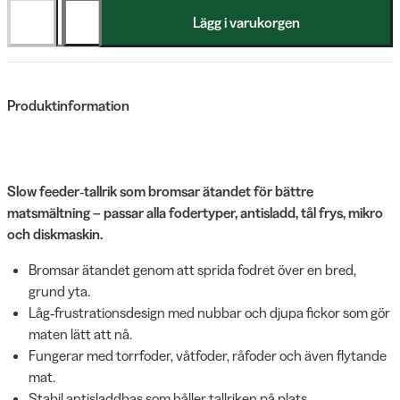
Lägg i varukorgen
Produktinformation
Slow feeder‑tallrik som bromsar ätandet för bättre
matsmältning – passar alla fodertyper, antisladd, tål frys, mikro
och diskmaskin.
Bromsar ätandet genom att sprida fodret över en bred,
grund yta.
Låg‑frustrationsdesign med nubbar och djupa fickor som gör
maten lätt att nå.
Fungerar med torrfoder, våtfoder, råfoder och även flytande
mat.
Stabil antisladdbas som håller tallriken på plats.