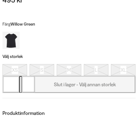
Färg
Willow Green
Välj storlek
XS
S
M
L
XL
Slut i lager - Välj annan storlek
Produktinformation