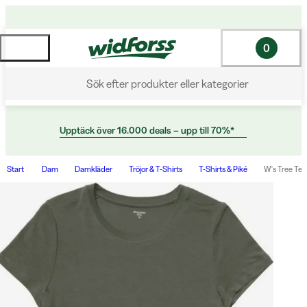
0
Sök efter produkter eller kategorier
Upptäck över 16.000 deals – upp till 70%*
Start
Dam
Damkläder
Tröjor & T-Shirts
T-Shirts & Piké
W's Tree Tee