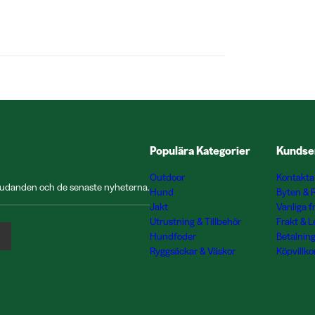
Populära Kategorier
Kundse
Outdoor
Kontakta
rbjudanden och de senaste nyheterna.
Hund
Byten & 
Jakt
Vanliga f
Utrustning & Tillbehör
Frakt & 
Hundfoder
Betalnin
Ryggsäckar & Väskor
Köpvillko