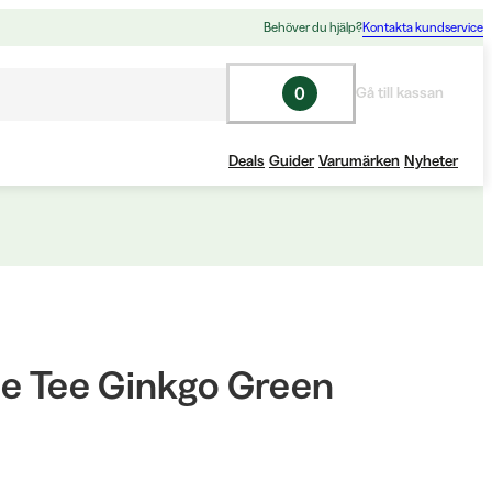
Behöver du hjälp?
Kontakta kundservice
0
Gå till kassan
Deals
Guider
Varumärken
Nyheter
ee Tee Ginkgo Green