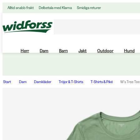
Alltid snabb frakt
Delbetala med Klarna
Smidiga returer
Herr
Dam
Barn
Jakt
Outdoor
Hund
Start
Dam
Damkläder
Tröjor & T-Shirts
T-Shirts & Piké
W's Tree Te