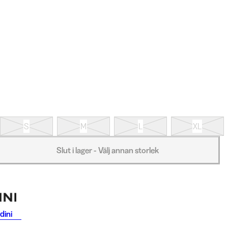
S
M
L
XL
Slut i lager - Välj annan storlek
dini