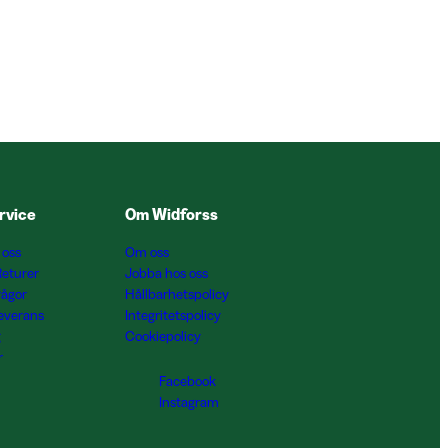
rvice
Om Widforss
 oss
Om oss
Returer
Jobba hos oss
rågor
Hållbarhetspolicy
Leverans
Integritetspolicy
g
Cookiepolicy
r
Facebook
Instagram