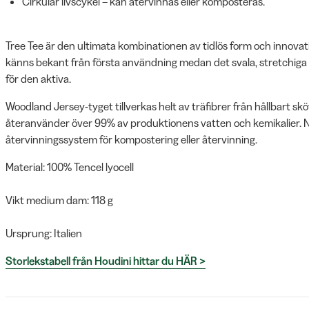
Cirkulär livscykel – kan återvinnas eller komposteras.
Tree Tee är den ultimata kombinationen av tidlös form och innovati
känns bekant från första användning medan det svala, stretchiga 
för den aktiva.
Woodland Jersey-tyget tillverkas helt av träfibrer från hållbart skö
återanvänder över 99% av produktionens vatten och kemikalier. När
återvinningssystem för kompostering eller återvinning.
Material: 100% Tencel lyocell
Vikt medium dam: 118 g
Ursprung: Italien
Storlekstabell från Houdini hittar du HÄR >