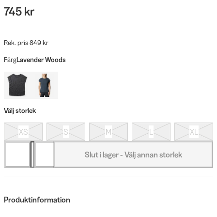
745 kr
Rek. pris 849 kr
Färg
Lavender Woods
Välj storlek
XS
S
M
L
XL
Slut i lager - Välj annan storlek
Produktinformation