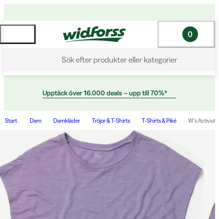
0
Sök efter produkter eller kategorier
Upptäck över 16.000 deals – upp till 70%*
Start
Dam
Damkläder
Tröjor & T-Shirts
T-Shirts & Piké
W's Activist