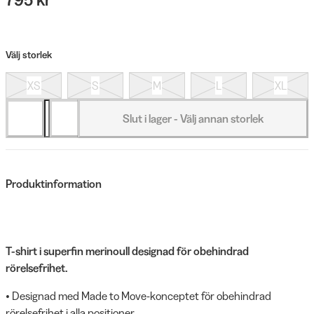
Välj storlek
XS
S
M
L
XL
Slut i lager - Välj annan storlek
Produktinformation
T-shirt i superfin merinoull designad för obehindrad
rörelsefrihet.
• Designad med Made to Move-konceptet för obehindrad
rörelsefrihet i alla positioner.