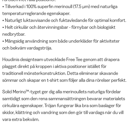
• Tillverkad i 100% superfin merinoull (17.5 μm) med naturliga
temperaturreglerande egenskaper.
• Naturligt luktavvisande och fuktavledande för optimal komfort.
• Helt cirkulär och återvinningsbar - förnybar och biologiskt
nedbrytbar.
• Mångsidig användning som både underkläder för aktiviteter
och bekväm vardagströja.
Houdinis designteam utvecklade Free Tee genom att drapera
plagget direkt på kroppen i aktiva positioner istället för
traditionell mönsterkonstruktion. Detta eliminerar skavande
sömmar och skapar en t-shirt som följer alla dina rörelser perfekt.
Solid Merino™-tyget ger dig alla merinoullets naturliga fördelar
samtidigt som den rena sammansättningen bevarar materialets
cirkulära egenskaper. Tröjan fungerar lika bra som baslager för
skidor, klättring och vandring som den gör till vardags när du vill
vara extra bekväm.