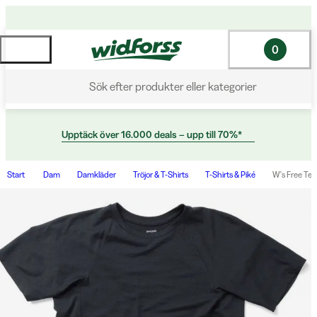
0
Sök efter produkter eller kategorier
Upptäck över 16.000 deals – upp till 70%*
Start
Dam
Damkläder
Tröjor & T-Shirts
T-Shirts & Piké
W's Free Tee