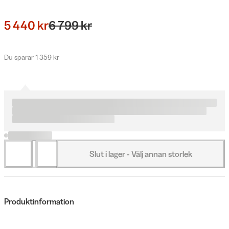
5 440 kr
6 799 kr
Du sparar 1 359 kr
Slut i lager - Välj annan storlek
Produktinformation