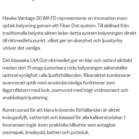
Hawke Vantage 30 WA FD representerar en innovation inom
optisk belysning genom sitt Fiber Dot-system. Till skillnad från
traditionella belysta sikten leder detta system belysningen direkt
till riktmedlets punkt, vilket ger en skarphet och ljusstyrka
utöver det vanliga.
Det klassiska L4A Dot-riktmedlet ger en klar och ostörd siktbild
medan den 11-stegs justerbara röda belysningen säkerställer
optimal synlighet i alla ljusförhållanden. Kikarsiktet kombinerar
avancerad optik med användarvänliga funktioner som
lågprofilstorn med lock, zoomvred med högt vridmoment och
snabbdioptrijustering.
Konstruerad för att klara krävande förhållanden är siktet
kvävgasfyllt, vattentät och klassad för alla kaliberstorlekar. I
leveransen ingår även praktiska tillbehör som avtagbar
zoomspak, linsskydd, batteri och putsduk.