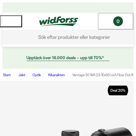
0
Sök efter produkter eller kategorier
Upptäck över 16.000 deals – upp till 70%*
Start
Jakt
Optik
Kikarsikten
Vantage 30 WA 2,5-10x50 L4A Fiber Dot Ret
Deal
20
%