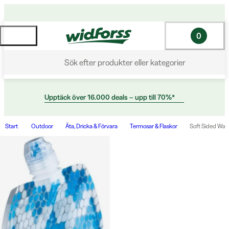
0
Sök efter produkter eller kategorier
Upptäck över 16.000 deals – upp till 70%*
Start
Outdoor
Äta, Dricka & Förvara
Termosar & Flaskor
Soft Sided Wat