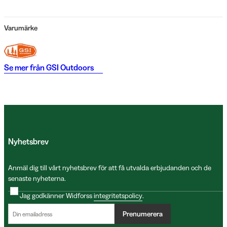
Varumärke
Se mer från
GSI Outdoors
Nyhetsbrev
Anmäl dig till vårt nyhetsbrev för att få utvalda erbjudanden och de
senaste nyheterna.
Jag godkänner Widforss
integritetspolicy
.
Prenumerera