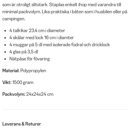
som är otroligt slitstark. Staplas enkelt ihop med varandra till
minimal packvolym. Lika praktiska i båten som i husbilen eller på
campingen.
4 tallrikar 23.4 cm i diameter
4 skålar med lock 16 cm i diamter
4 muggar på 5 dl med isolerade fodral och dricklock
4 glas på 3,5 dl
Nätpåse för fövaring
Material:
Polypropylen
Vikt:
1500 gram
Packvolym:
24x24x24 cm
Leverans & Returer