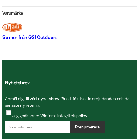
Varumärke
Se mer från
GSI Outdoors
Nyhetsbrev
Anmäl dig till vårt nyhetsbrev för att få utvalda erbjudanden och de
senaste nyheterna.
Jag godkänner Widforss
integritetspolicy
.
Prenumerera