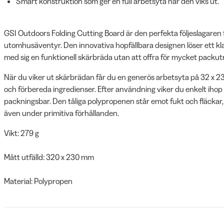
Smart konstruktion som ger en full arbetsyta när den viks ut.
GSI Outdoors Folding Cutting Board är den perfekta följeslagaren f
utomhusäventyr. Den innovativa hopfällbara designen löser ett kla
med sig en funktionell skärbräda utan att offra för mycket packu
När du viker ut skärbrädan får du en generös arbetsyta på 32 x 23
och förbereda ingredienser. Efter användning viker du enkelt ihop d
packningsbar. Den tåliga polypropenen står emot fukt och fläckar, s
även under primitiva förhållanden.
Vikt: 279 g
Mått utfälld: 320 x 230 mm
Material: Polypropen