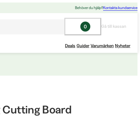
Behöver du hjälp?
Kontakta kundservice
0
Gå till kassan
Deals
Guider
Varumärken
Nyheter
g Cutting Board