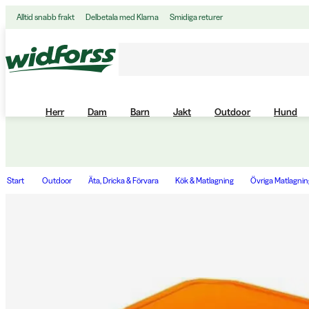
Alltid snabb frakt
Delbetala med Klarna
Smidiga returer
Herr
Dam
Barn
Jakt
Outdoor
Hund
Start
Outdoor
Äta, Dricka & Förvara
Kök & Matlagning
Övriga Matlagning