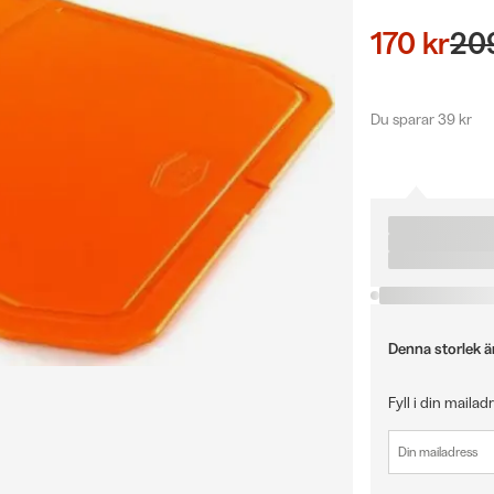
170 kr
20
Du sparar 39 kr
Denna storlek är 
Fyll i din mailad