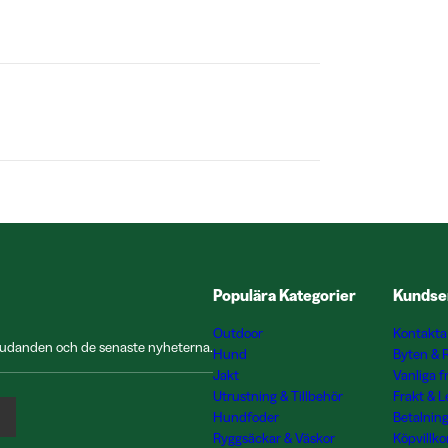
Populära Kategorier
Kundse
Outdoor
Kontakta
rbjudanden och de senaste nyheterna.
Hund
Byten & 
Jakt
Vanliga f
Utrustning & Tillbehör
Frakt & 
Hundfoder
Betalnin
Ryggsäckar & Väskor
Köpvillko