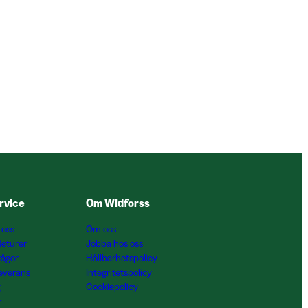
rvice
Om Widforss
 oss
Om oss
Returer
Jobba hos oss
rågor
Hållbarhetspolicy
Leverans
Integritetspolicy
g
Cookiepolicy
r