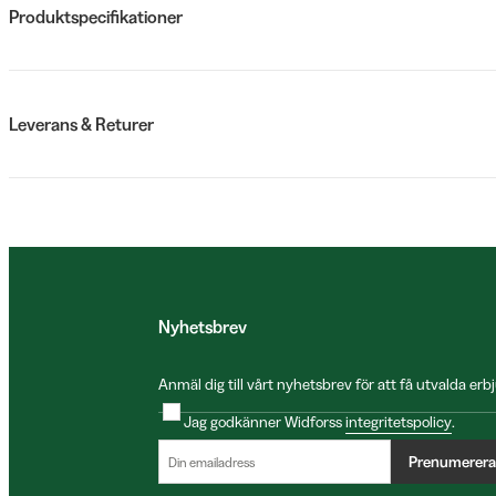
Produktspecifikationer
Leverans & Returer
Nyhetsbrev
Anmäl dig till vårt nyhetsbrev för att få utvalda e
Jag godkänner Widforss
integritetspolicy
.
Prenumerera