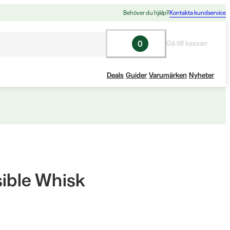
Behöver du hjälp?
Kontakta kundservice
0
Gå till kassan
Deals
Guider
Varumärken
Nyheter
sible Whisk