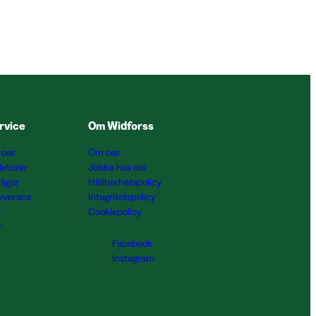
rvice
Om Widforss
 oss
Om oss
Returer
Jobba hos oss
rågor
Hållbarhetspolicy
Leverans
Integritetspolicy
g
Cookiepolicy
r
Facebook
Instagram