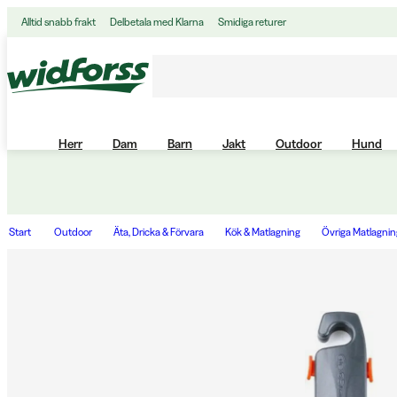
Alltid snabb frakt
Delbetala med Klarna
Smidiga returer
Herr
Dam
Barn
Jakt
Outdoor
Hund
Start
Outdoor
Äta, Dricka & Förvara
Kök & Matlagning
Övriga Matlagning