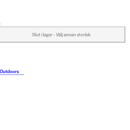
Slut i lager - Välj annan storlek
 Outdoors