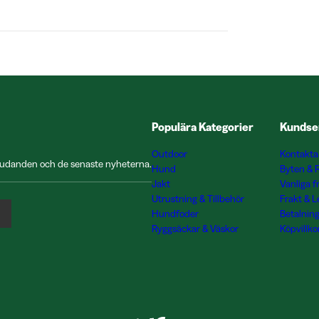
Populära Kategorier
Kundse
Outdoor
Kontakta
rbjudanden och de senaste nyheterna.
Hund
Byten & 
Jakt
Vanliga f
Utrustning & Tillbehör
Frakt & 
Hundfoder
Betalnin
Ryggsäckar & Väskor
Köpvillko