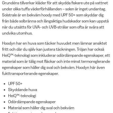
Grundéns tillverkar kläder för att skydda fiskare ute på vattnet
under olika tuffa väderförhållanden – solen är inget undantag.
Solstrale är en bekväm hoody med UPF 50+ som skyddar dig
från både solbränna och långsiktiga hudskador som kan uppstå
när du utsätts för UVA- och UVB-strålar som ofta är svåra att
undvika utomhus.
Hoodyn har en huva som täcker huvudet men lämnar ansiktet
fritt och där du själv kan justera täckningen. Tröjan har också
HeiQ™-teknologi som inkluderar odördämpande egenskaper, ett
material som är tålig mot fläckar och inte minst termoreglerande
egenskaper som håller dig sval och bekväm. Hoodyn här även
fukttransporterande egenskaper.
UPF 50+
Skyddande huva
HeiQ™-teknologi
Odördämpande egenskaper
Material som håller dig sval och bekväm