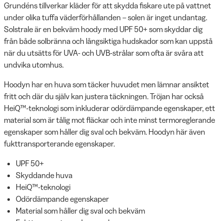
Grundéns tillverkar kläder för att skydda fiskare ute på vattnet
under olika tuffa väderförhållanden – solen är inget undantag.
Solstrale är en bekväm hoody med UPF 50+ som skyddar dig
från både solbränna och långsiktiga hudskador som kan uppstå
när du utsätts för UVA- och UVB-strålar som ofta är svåra att
undvika utomhus.
Hoodyn har en huva som täcker huvudet men lämnar ansiktet
fritt och där du själv kan justera täckningen. Tröjan har också
HeiQ™-teknologi som inkluderar odördämpande egenskaper, ett
material som är tålig mot fläckar och inte minst termoreglerande
egenskaper som håller dig sval och bekväm. Hoodyn här även
fukttransporterande egenskaper.
UPF 50+
Skyddande huva
HeiQ™-teknologi
Odördämpande egenskaper
Material som håller dig sval och bekväm