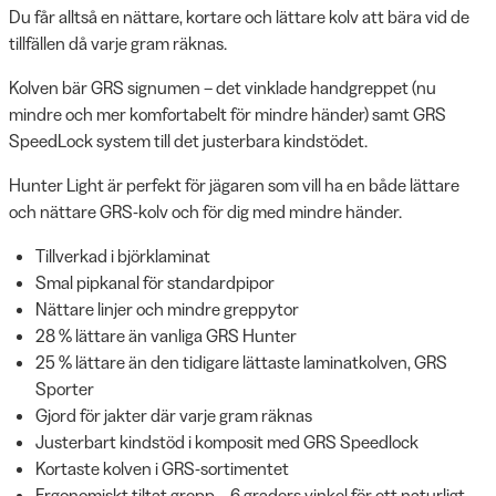
Du får alltså en nättare, kortare och lättare kolv att bära vid de
tillfällen då varje gram räknas.
Kolven bär GRS signumen – det vinklade handgreppet (nu
mindre och mer komfortabelt för mindre händer) samt GRS
SpeedLock system till det justerbara kindstödet.
Hunter Light är perfekt för jägaren som vill ha en både lättare
och nättare GRS-kolv och för dig med mindre händer.
Tillverkad i björklaminat
Smal pipkanal för standardpipor
Nättare linjer och mindre greppytor
28 % lättare än vanliga GRS Hunter
25 % lättare än den tidigare lättaste laminatkolven, GRS
Sporter
Gjord för jakter där varje gram räknas
Justerbart kindstöd i komposit med GRS Speedlock
Kortaste kolven i GRS-sortimentet
Ergonomiskt tiltat grepp – 6 graders vinkel för ett naturligt