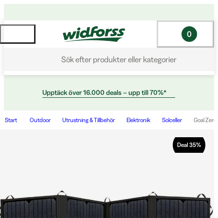
0
Sök efter produkter eller kategorier
Upptäck över 16.000 deals – upp till 70%*
Start
Outdoor
Utrustning & Tillbehör
Elektronik
Solceller
Goal Zer
Deal
35
%