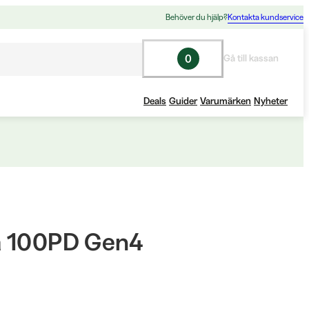
Behöver du hjälp?
Kontakta kundservice
0
Gå till kassan
Deals
Guider
Varumärken
Nyheter
a 100PD Gen4