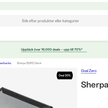
Sök efter produkter eller kategorier
Upptäck över 16.000 deals – upp till 70%*
owerbanks
Sherpa 100PD Gen4
Goal Zero
Deal
30
%
Sherp