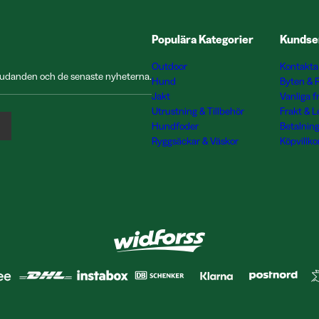
Populära Kategorier
Kundse
Outdoor
Kontakta
rbjudanden och de senaste nyheterna.
Hund
Byten & 
Jakt
Vanliga f
Utrustning & Tillbehör
Frakt & 
Hundfoder
Betalnin
Ryggsäckar & Väskor
Köpvillko