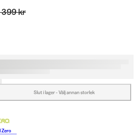
 399 kr
Slut i lager - Välj annan storlek
 Zero