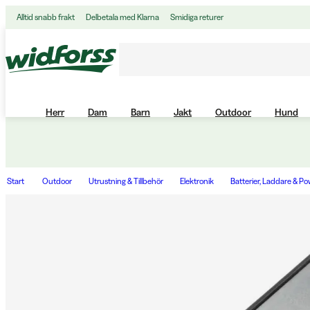
Alltid snabb frakt
Delbetala med Klarna
Smidiga returer
Herr
Dam
Barn
Jakt
Outdoor
Hund
Start
Outdoor
Utrustning & Tillbehör
Elektronik
Batterier, Laddare & P