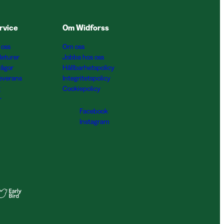
rvice
Om Widforss
 oss
Om oss
Returer
Jobba hos oss
rågor
Hållbarhetspolicy
Leverans
Integritetspolicy
g
Cookiepolicy
r
Facebook
Instagram