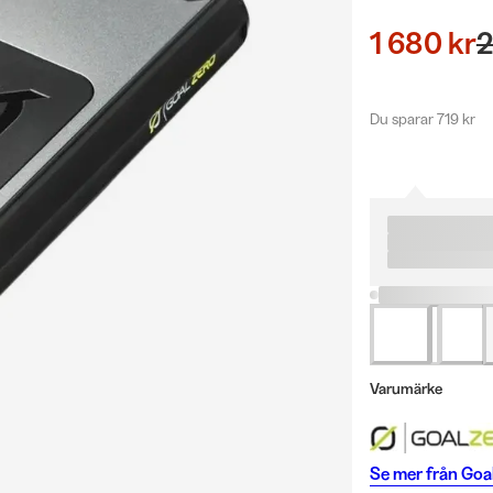
1 680 kr
2
Du sparar 719 kr
Varumärke
Se mer från
Goal