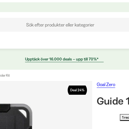
Sök efter produkter eller kategorier
Upptäck över 16.000 deals – upp till 70%*
olar Kit
Goal Zero
Deal
24
%
Guide 1
1 re