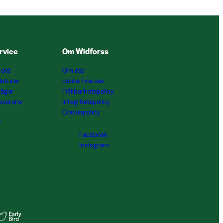
rvice
Om Widforss
 oss
Om oss
Returer
Jobba hos oss
rågor
Hållbarhetspolicy
Leverans
Integritetspolicy
g
Cookiepolicy
r
Facebook
Instagram