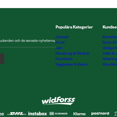
Populära Kategorier
Kundse
Outdoor
Kontakta
rbjudanden och de senaste nyheterna.
Hund
Byten & 
Jakt
Vanliga f
Utrustning & Tillbehör
Frakt & 
Hundfoder
Betalnin
Ryggsäckar & Väskor
Köpvillko