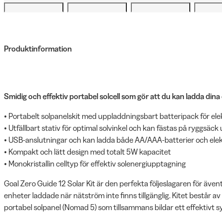
Produktinformation
Smidig och effektiv portabel solcell som gör att du kan ladda dina 
• Portabelt solpanelskit med uppladdningsbart batteripack för ele
• Utfällbart stativ för optimal solvinkel och kan fästas på ryggsäc
• USB-anslutningar och kan ladda både AA/AAA-batterier och ele
• Kompakt och lätt design med totalt 5W kapacitet
• Monokristallin celltyp för effektiv solenergiupptagning
Goal Zero Guide 12 Solar Kit är den perfekta följeslagaren för äve
enheter laddade när nätström inte finns tillgänglig. Kitet består av
portabel solpanel (Nomad 5) som tillsammans bildar ett effektivt sy