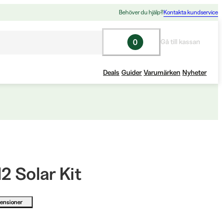
Behöver du hjälp?
Kontakta kundservice
0
Gå till kassan
Deals
Guider
Varumärken
Nyheter
2 Solar Kit
censioner