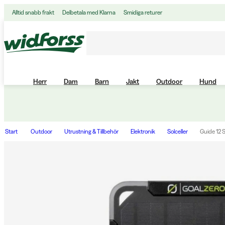
Alltid snabb frakt
Delbetala med Klarna
Smidiga returer
Herr
Dam
Barn
Jakt
Outdoor
Hund
Start
Outdoor
Utrustning & Tillbehör
Elektronik
Solceller
Guide 12 S