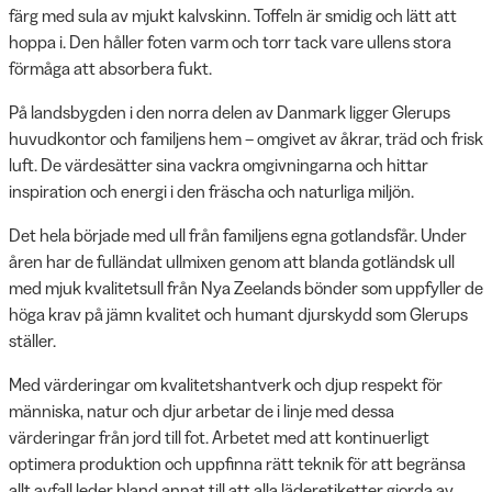
färg med sula av mjukt kalvskinn. Toffeln är smidig och lätt att
hoppa i. Den håller foten varm och torr tack vare ullens stora
förmåga att absorbera fukt.
På landsbygden i den norra delen av Danmark ligger Glerups
huvudkontor och familjens hem – omgivet av åkrar, träd och frisk
luft. De värdesätter sina vackra omgivningarna och hittar
inspiration och energi i den fräscha och naturliga miljön.
Det hela började med ull från familjens egna gotlandsfår. Under
åren har de fulländat ullmixen genom att blanda gotländsk ull
med mjuk kvalitetsull från Nya Zeelands bönder som uppfyller de
höga krav på jämn kvalitet och humant djurskydd som Glerups
ställer.
Med värderingar om kvalitetshantverk och djup respekt för
människa, natur och djur arbetar de i linje med dessa
värderingar från jord till fot. Arbetet med att kontinuerligt
optimera produktion och uppfinna rätt teknik för att begränsa
allt avfall leder bland annat till att alla läderetiketter gjorda av