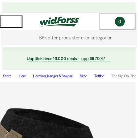
0
Sök efter produkter eller kategorier
Upptäck över 16.000 deals – upp till 70%*
Start
Herr
Herrskor, Kängor & Stövlar
Skor
Tofflor
The Slip On Charco