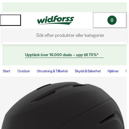
0
Sök efter produkter eller kategorier
Upptäck över 16.000 deals – upp till 70%*
Start
Outdoor
Utrustning & Tillbehör
Skydd & Säkerhet
Hjälmar
Ne