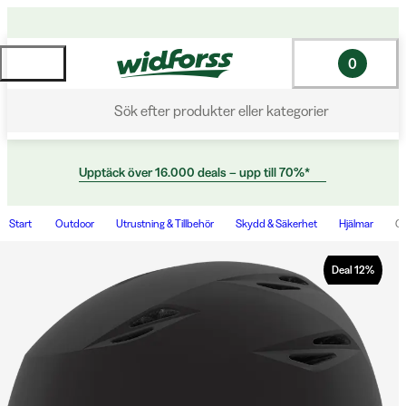
0
Sök efter produkter eller kategorier
Upptäck över 16.000 deals – upp till 70%*
Start
Outdoor
Utrustning & Tillbehör
Skydd & Säkerhet
Hjälmar
GR
Deal
12
%