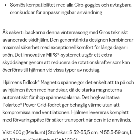
Sömlös kompatibilitet med alla Giro-goggles och avtagbara
öronkuddar för anpassningsbar användning
Åk säkert i backarna denna vintersäsong med Giros tekniskt
avancerade skidhjälm. Den genomtänkta designen kombinerar
maximal säkerhet med exceptionell komfort för långa dagar i
snön. Det innovativa MIPS®-systemet utgör ett extra
skyddslager genom att reducera de rotationskrafter som kan
överföras till hjärnan vid vissa typer av nedslag.
Hjälmens Fidlock® Magnetic spänne gör det enkelt att ta på och
av hjälmen även med handskar, då de starka magneterna
automatiskt för ihop spännesdelarna. Det högkvalitativa
Polartec® Power Grid-fodret ger behaglig värme utan att
kompromissa med ventilationen. Hjälmen levereras komplett
med förvaringspåse för säker transport när den inte används.
Vikt: 400 g (Medium) | Storlekar: S 52-55,5 cm, M 55,5-59 cm, L
59-62,5 cm | Certifiering: CE EN1077