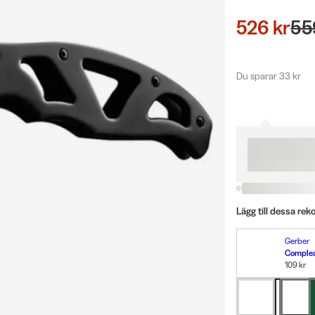
526 kr
55
Du sparar 33 kr
Lägg till dessa re
Gerber
Complea
109 kr