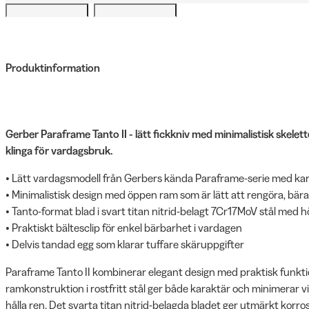
Produktinformation
Gerber Paraframe Tanto II - lätt fickkniv med minimalistisk skelet
klinga för vardagsbruk.
• Lätt vardagsmodell från Gerbers kända Paraframe-serie med kara
• Minimalistisk design med öppen ram som är lätt att rengöra, bär
• Tanto-format blad i svart titan nitrid-belagt 7Cr17MoV stål med h
• Praktiskt bältesclip för enkel bärbarhet i vardagen
• Delvis tandad egg som klarar tuffare skäruppgifter
Paraframe Tanto II kombinerar elegant design med praktisk funkti
ramkonstruktion i rostfritt stål ger både karaktär och minimerar v
hålla ren. Det svarta titan nitrid-belagda bladet ger utmärkt kor