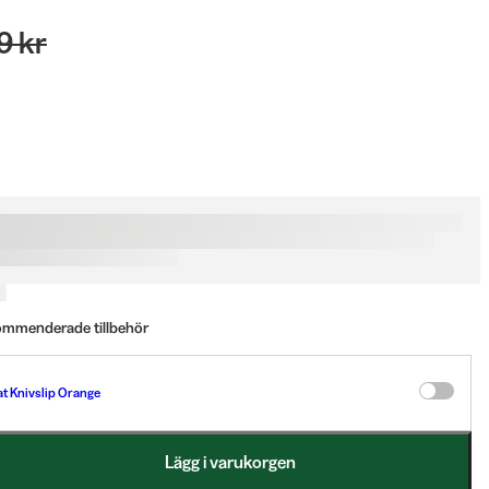
9 kr
kommenderade tillbehör
t Knivslip Orange
Lägg i varukorgen