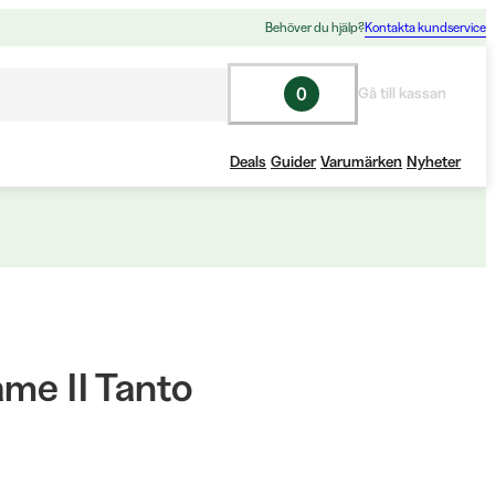
Behöver du hjälp?
Kontakta kundservice
0
Gå till kassan
Deals
Guider
Varumärken
Nyheter
me II Tanto