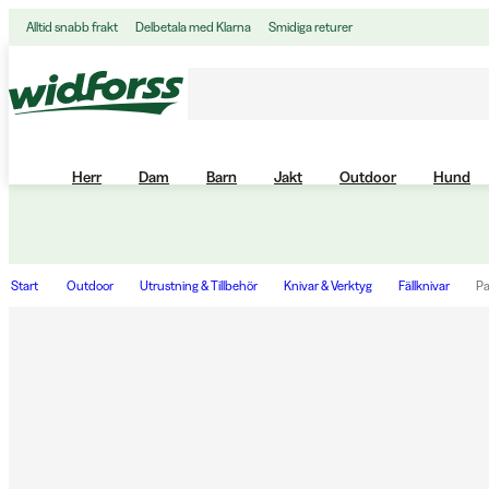
Alltid snabb frakt
Delbetala med Klarna
Smidiga returer
Herr
Dam
Barn
Jakt
Outdoor
Hund
Start
Outdoor
Utrustning & Tillbehör
Knivar & Verktyg
Fällknivar
Pa