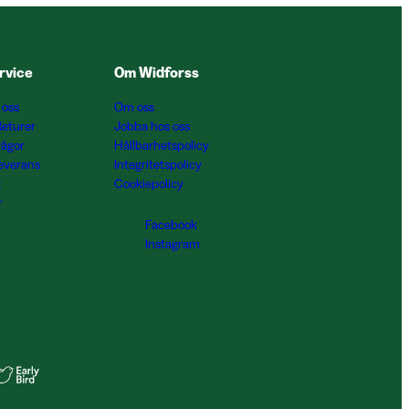
rvice
Om Widforss
 oss
Om oss
Returer
Jobba hos oss
rågor
Hållbarhetspolicy
Leverans
Integritetspolicy
g
Cookiepolicy
r
Facebook
Instagram