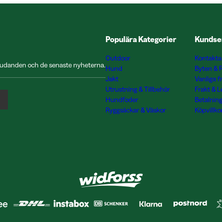
Populära Kategorier
Kundse
Outdoor
Kontakta
rbjudanden och de senaste nyheterna.
Hund
Byten & 
Jakt
Vanliga f
Utrustning & Tillbehör
Frakt & 
Hundfoder
Betalnin
Ryggsäckar & Väskor
Köpvillko