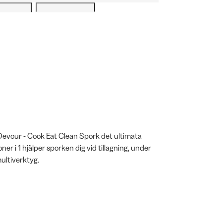
 Devour - Cook Eat Clean Spork det ultimata
r i 1 hjälper sporken dig vid tillagning, under
ultiverktyg.