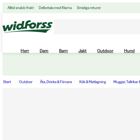
Alltid snabb frakt
Delbetala med Klarna
Smidiga returer
Herr
Dam
Barn
Jakt
Outdoor
Hund
Start
Outdoor
Äta, Dricka & Förvara
Kök & Matlagning
Muggar, Tallrikar 