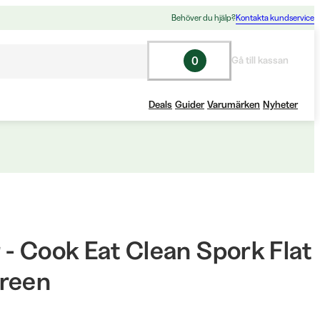
Behöver du hjälp?
Kontakta kundservice
0
Gå till kassan
Deals
Guider
Varumärken
Nyheter
 - Cook Eat Clean Spork Flat
reen