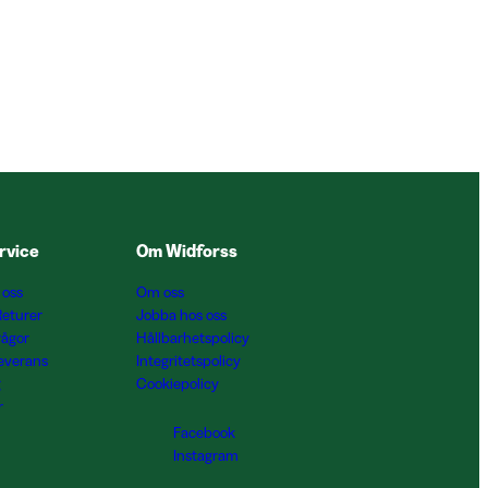
rvice
Om Widforss
 oss
Om oss
Returer
Jobba hos oss
rågor
Hållbarhetspolicy
Leverans
Integritetspolicy
g
Cookiepolicy
r
Facebook
Instagram