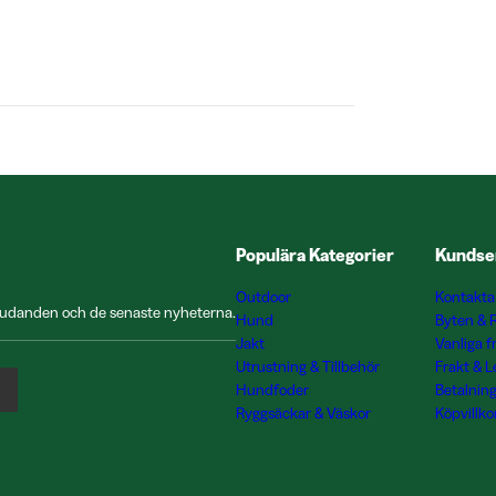
Populära Kategorier
Kundse
Outdoor
Kontakta
rbjudanden och de senaste nyheterna.
Hund
Byten & 
Jakt
Vanliga f
Utrustning & Tillbehör
Frakt & 
Hundfoder
Betalnin
Ryggsäckar & Väskor
Köpvillko