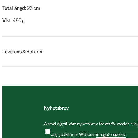
Total längd:
23 cm
Vikt:
480 g
Leverans & Returer
Nyhetsbrev
Anmäl dig till vårt nyhetsbrev för att få utvalda e
Jag godkänner Widforss
integritetspolicy
.