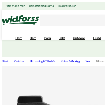
Alltid snabb frakt
Delbetala med Klarna
Smidiga returer
Herr
Dam
Barn
Jakt
Outdoor
Hund
Start
Outdoor
Utrustning & Tillbehör
Knivar & Verktyg
Yxor
9 Hatc