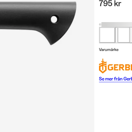
795 kr
Varumärke
Se mer från
Ger