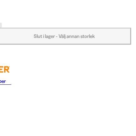
Slut i lager - Välj annan storlek
ber