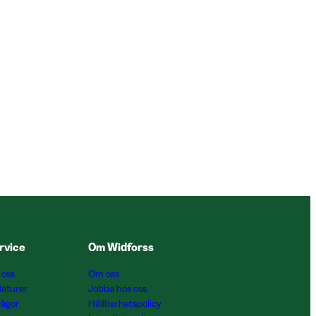
rvice
Om Widforss
 oss
Om oss
Returer
Jobba hos oss
rågor
Hållbarhetspolicy