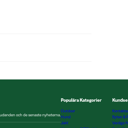
Populära Kategorier
Kundse
Outdoor
Kontakta
rbjudanden och de senaste nyheterna.
Hund
Byten & 
Jakt
Vanliga f