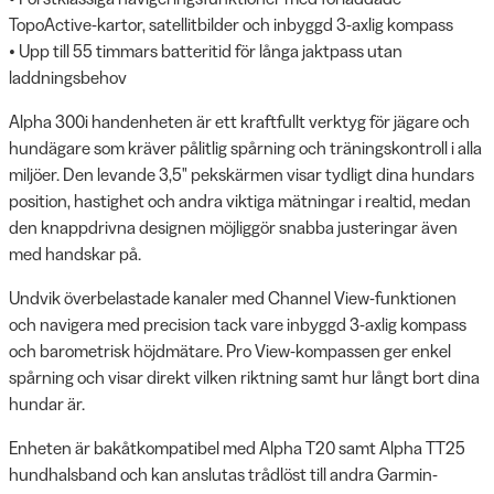
TopoActive-kartor, satellitbilder och inbyggd 3-axlig kompass
• Upp till 55 timmars batteritid för långa jaktpass utan
laddningsbehov
Alpha 300i handenheten är ett kraftfullt verktyg för jägare och
hundägare som kräver pålitlig spårning och träningskontroll i alla
miljöer. Den levande 3,5" pekskärmen visar tydligt dina hundars
position, hastighet och andra viktiga mätningar i realtid, medan
den knappdrivna designen möjliggör snabba justeringar även
med handskar på.
Undvik överbelastade kanaler med Channel View-funktionen
och navigera med precision tack vare inbyggd 3-axlig kompass
och barometrisk höjdmätare. Pro View-kompassen ger enkel
spårning och visar direkt vilken riktning samt hur långt bort dina
hundar är.
Enheten är bakåtkompatibel med Alpha T20 samt Alpha TT25
hundhalsband och kan anslutas trådlöst till andra Garmin-