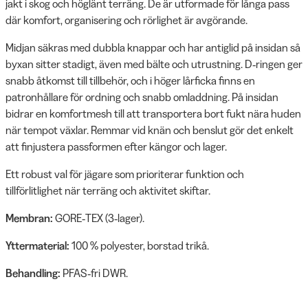
jakt i skog och höglänt terräng. De är utformade för långa pass
där komfort, organisering och rörlighet är avgörande.
Midjan säkras med dubbla knappar och har antiglid på insidan så
byxan sitter stadigt, även med bälte och utrustning. D‑ringen ger
snabb åtkomst till tillbehör, och i höger lårficka finns en
patronhållare för ordning och snabb omladdning. På insidan
bidrar en komfortmesh till att transportera bort fukt nära huden
när tempot växlar. Remmar vid knän och benslut gör det enkelt
att finjustera passformen efter kängor och lager.
Ett robust val för jägare som prioriterar funktion och
tillförlitlighet när terräng och aktivitet skiftar.
Membran:
GORE‑TEX (3‑lager).
Yttermaterial:
100 % polyester, borstad trikå.
Behandling:
PFAS‑fri DWR.