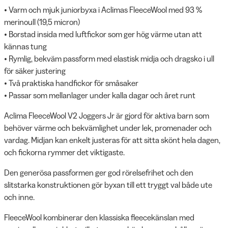
• Varm och mjuk juniorbyxa i Aclimas FleeceWool med 93 %
merinoull (19,5 micron)
• Borstad insida med luftfickor som ger hög värme utan att
kännas tung
• Rymlig, bekväm passform med elastisk midja och dragsko i ull
för säker justering
• Två praktiska handfickor för småsaker
• Passar som mellanlager under kalla dagar och året runt
Aclima FleeceWool V2 Joggers Jr är gjord för aktiva barn som
behöver värme och bekvämlighet under lek, promenader och
vardag. Midjan kan enkelt justeras för att sitta skönt hela dagen,
och fickorna rymmer det viktigaste.
Den generösa passformen ger god rörelsefrihet och den
slitstarka konstruktionen gör byxan till ett tryggt val både ute
och inne.
FleeceWool kombinerar den klassiska fleecekänslan med