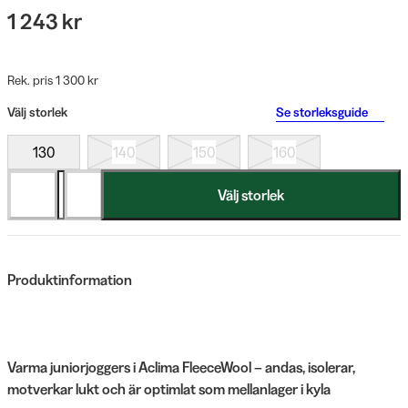
1 243 kr
Rek. pris 1 300 kr
Välj storlek
Se storleksguide
130
140
150
160
Välj storlek
Produktinformation
Varma juniorjoggers i Aclima FleeceWool – andas, isolerar,
motverkar lukt och är optimlat som mellanlager i kyla