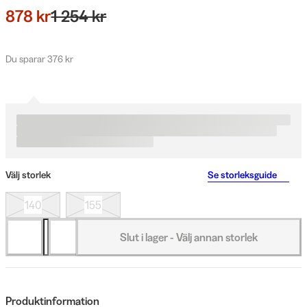
878 kr
1 254 kr
Du sparar 376 kr
Välj storlek
Se storleksguide
140
155
Slut i lager - Välj annan storlek
Produktinformation