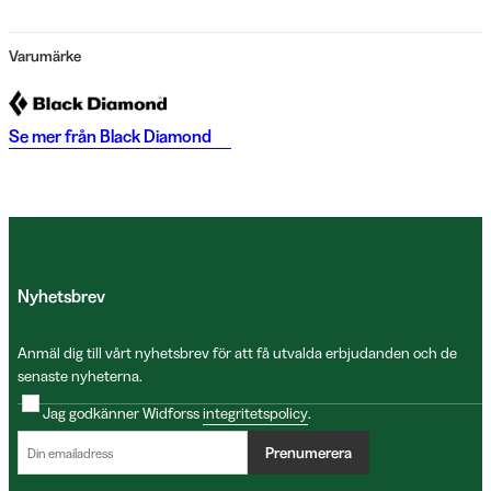
Varumärke
Se mer från
Black Diamond
Nyhetsbrev
Anmäl dig till vårt nyhetsbrev för att få utvalda erbjudanden och de
senaste nyheterna.
Jag godkänner Widforss
integritetspolicy
.
Prenumerera