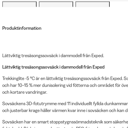
Produktinformation
Lättviktig tresäsongssovsäck i dammodell från Exped.
Lättviktig tresäsongssovsäck i dammodell från Exped
Trekkinglite -5 °C är en lättviktig tresäsongssovsäck från Exped. 
och har 10–15 % mer dunisolering vid fötterna och området för öv
och kortare vandringar.
Sovsäckens 3D-fotutrymme med 11 individuellt fyllda dunkammare 
och justerbar krage håller värmen kvar inne i sovsäcken och kan dr
Sovsäcken har en smart stoppstygnssömnadsteknik som säkerhetsst