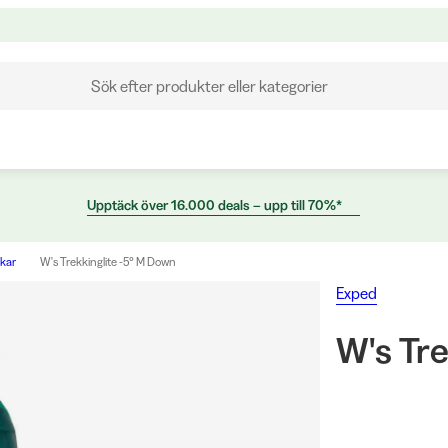
Sök efter produkter eller kategorier
Upptäck över 16.000 deals – upp till 70%*
kar
W's Trekkinglite -5° M Down
Exped
W's Tre