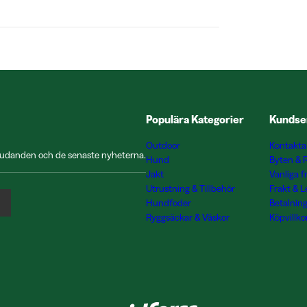
Populära Kategorier
Kundse
Outdoor
Kontakta
rbjudanden och de senaste nyheterna.
Hund
Byten & 
Jakt
Vanliga f
Utrustning & Tillbehör
Frakt & 
Hundfoder
Betalnin
Ryggsäckar & Väskor
Köpvillko