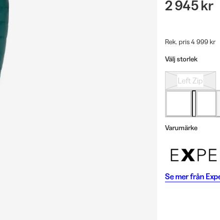
2 945 kr
Rek. pris 4 999 kr
Välj storlek
Left Zip
Varumärke
Se mer från
Exp