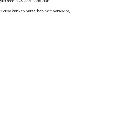
fylld med RDS-certifierat dun.
serierna kankan paras ihop med varandra,