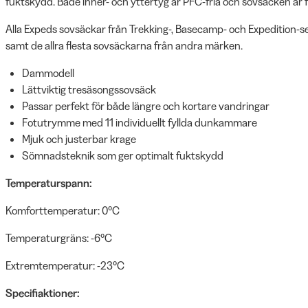
fuktskydd. Både inner- och yttertyg är PFC-fria och sovsäcken är 
Alla Expeds sovsäckar från Trekking-, Basecamp- och Expedition-
samt de allra flesta sovsäckarna från andra märken.
Dammodell
Lättviktig tresäsongssovsäck
Passar perfekt för både längre och kortare vandringar
Fotutrymme med 11 individuellt fyllda dunkammare
Mjuk och justerbar krage
Sömnadsteknik som ger optimalt fuktskydd
Temperaturspann:
Komforttemperatur: 0°C
Temperaturgräns: -6°C
Extremtemperatur: -23°C
Specifiaktioner: