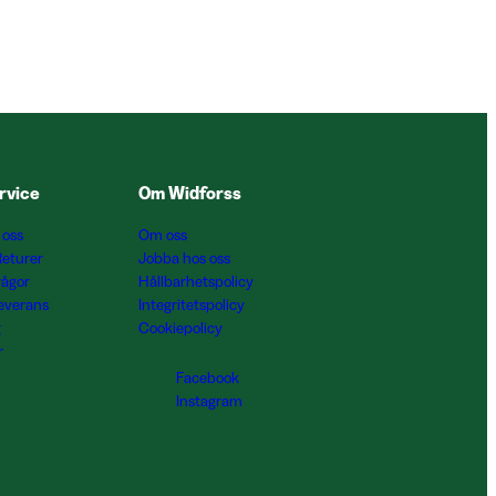
rvice
Om Widforss
 oss
Om oss
Returer
Jobba hos oss
rågor
Hållbarhetspolicy
Leverans
Integritetspolicy
g
Cookiepolicy
r
Facebook
Instagram