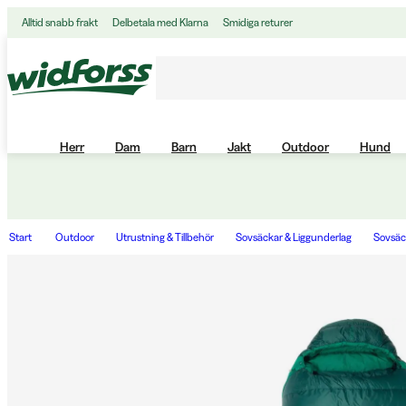
Alltid snabb frakt
Delbetala med Klarna
Smidiga returer
Herr
Dam
Barn
Jakt
Outdoor
Hund
Start
Outdoor
Utrustning & Tillbehör
Sovsäckar & Liggunderlag
Sovsäc