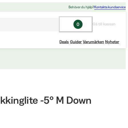
Behöver du hjälp?
Kontakta kundservice
0
Gå till kassan
Deals
Guider
Varumärken
Nyheter
kkinglite -5° M Down