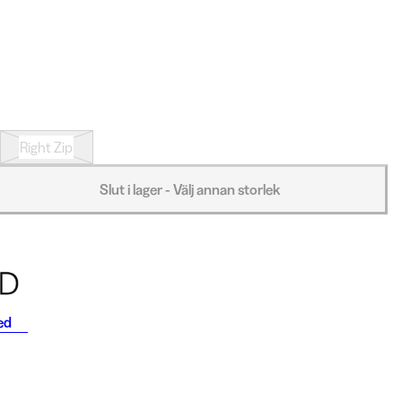
Right Zip
Slut i lager - Välj annan storlek
ed