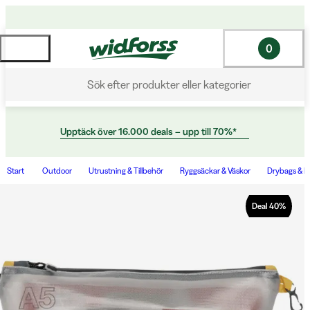
0
Sök efter produkter eller kategorier
Upptäck över 16.000 deals – upp till 70%*
Start
Outdoor
Utrustning & Tillbehör
Ryggsäckar & Väskor
Drybags & P
Deal
40
%