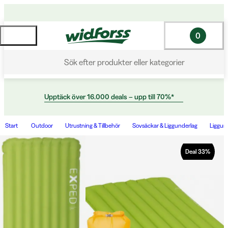
0
Sök efter produkter eller kategorier
Upptäck över 16.000 deals – upp till 70%*
Start
Outdoor
Utrustning & Tillbehör
Sovsäckar & Liggunderlag
Liggun
Deal
33
%