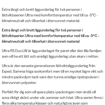
Extra långt och brett liggunderlag för två personer i
lättviktsserien Ultra med komforttemperatur ned till ca -5°C -
klimatneutralt och tillverkat i återvunnet material.
Extra långt och brett liggunderlag för två personer i
lättviktsserien Ultra med komforttemperatur ned till ca -5°C -
klimatneutralt och tillverkat i återvunnet material
Ultra R3 Duo LW är liggunderlaget för paret eller den lilla familjen
som vill ha ett lätt och smidigt liggunderlag utan skarv i mitten.
Ultra är den senaste generationen lättviktsliggunderlag från
Exped. Samma höga sovkomfort men till en mycket lägre vikt och
mindre packvolym tack vare den tunna smidiga ripstopväven i
återvunnen polyester.
Perfekt för dig som vill spara plats i packningen men ändå vill
sova riktigt skönt under vår, sommar och höst. Ultra-serien finns i
flera olika temperaturklasser och naturligtvis även som