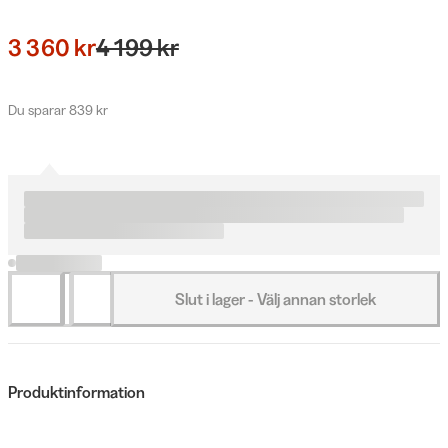
3 360 kr
4 199 kr
Du sparar 839 kr
Slut i lager - Välj annan storlek
Produktinformation