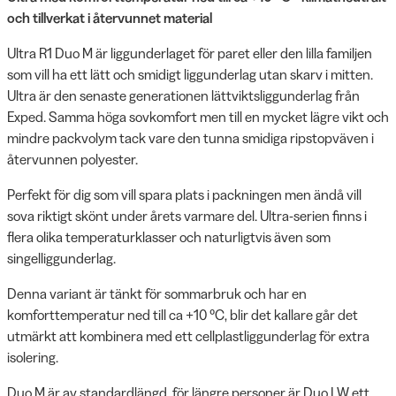
och tillverkat i återvunnet material
Ultra R1 Duo M är liggunderlaget för paret eller den lilla familjen
som vill ha ett lätt och smidigt liggunderlag utan skarv i mitten.
Ultra är den senaste generationen lättviktsliggunderlag från
Exped. Samma höga sovkomfort men till en mycket lägre vikt och
mindre packvolym tack vare den tunna smidiga ripstopväven i
återvunnen polyester.
Perfekt för dig som vill spara plats i packningen men ändå vill
sova riktigt skönt under årets varmare del. Ultra-serien finns i
flera olika temperaturklasser och naturligtvis även som
singelliggunderlag.
Denna variant är tänkt för sommarbruk och har en
komforttemperatur ned till ca +10 °C, blir det kallare går det
utmärkt att kombinera med ett cellplastliggunderlag för extra
isolering.
Duo M är av standardlängd, för längre personer är Duo LW ett