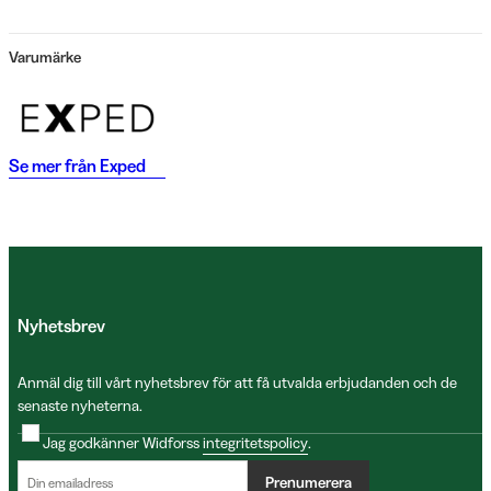
Varumärke
Se mer från
Exped
Nyhetsbrev
Anmäl dig till vårt nyhetsbrev för att få utvalda erbjudanden och de
senaste nyheterna.
Jag godkänner Widforss
integritetspolicy
.
Prenumerera