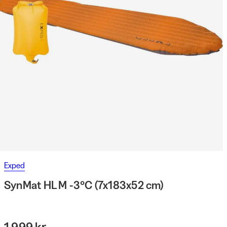
Exped
SynMat HL M -3°C (7x183x52 cm)
1 999 kr