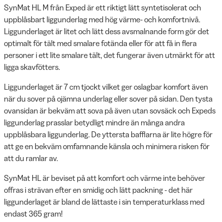
SynMat HL M från Exped är ett riktigt lätt syntetisolerat och
uppblåsbart liggunderlag med hög värme- och komfortnivå.
Liggunderlaget är litet och lätt dess avsmalnande form gör det
optimalt för tält med smalare fotända eller för att få in flera
personer i ett lite smalare tält, det fungerar även utmärkt för att
ligga skavfötters.
Liggunderlaget är 7 cm tjockt vilket ger oslagbar komfort även
när du sover på ojämna underlag eller sover på sidan. Den tysta
ovansidan är bekväm att sova på även utan sovsäck och Expeds
liggunderlag prasslar betydligt mindre än många andra
uppblåsbara liggunderlag. De yttersta bafflarna är lite högre för
att ge en bekväm omfamnande känsla och minimera risken för
att du ramlar av.
SynMat HL är beviset på att komfort och värme inte behöver
offras i strävan efter en smidig och lätt packning - det här
liggunderlaget är bland de lättaste i sin temperaturklass med
endast 365 gram!