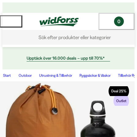
0
Sök efter produkter eller kategorier
Upptäck över 16.000 deals – upp till 70%*
Start
Outdoor
Utrustning & Tillbehör
Ryggsäckar & Väskor
Tillbehör Ry
Deal
25
%
Outlet