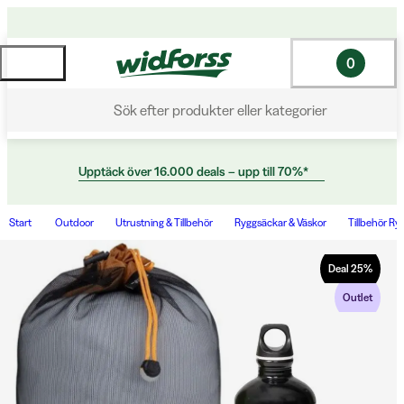
0
Sök efter produkter eller kategorier
Upptäck över 16.000 deals – upp till 70%*
Start
Outdoor
Utrustning & Tillbehör
Ryggsäckar & Väskor
Tillbehör Ry
Deal
25
%
Outlet