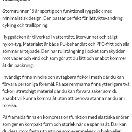
Stormrunner 15 är sportig och funktionell ryggsäck med
minimalistisk design. Den passar perfekt för lättviktsvandring,
cykling och traillöpning.
Ryggsäcken är tillverkad i vattentätt, återvunnet och tåligt
nylon-tyg. Materialet är både PU-behandlat och PFC-fritt och alla
sömmar är tejpade. Den har rullstängning i locket som skyddar
mot väder och vind och som gör att du lätt och snabbt kommer
åt din packning.
Invändigt finns mindre och avtagbara fickor i mesh där du kan
förvara personliga föremål. På axelremmarna finns ytterligare två
fickor i stretchigt material där du kan förvara saker som du
snabbt vill kunna komma åt utan att behöva stanna när du är i
rörelse.
På framsida finns en kompressionsfunktion med elastiska snören
som ger en kompakt form och storlek när de spänns åt. Där kan
du dessutom fästa utrustning som exempelvis din hjälm eller