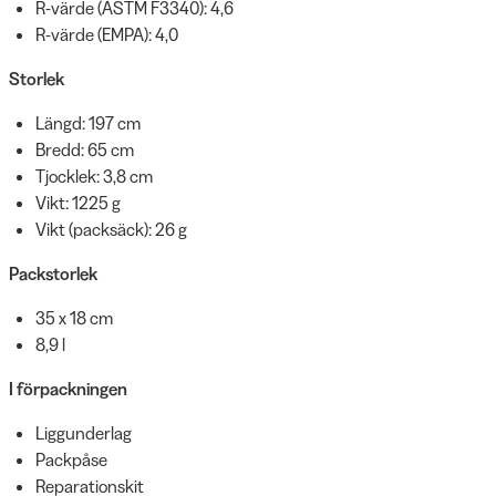
R-värde (ASTM F3340): 4,6
R-värde (EMPA): 4,0
Storlek
Längd: 197 cm
Bredd: 65 cm
Tjocklek: 3,8 cm
Vikt: 1225 g
Vikt (packsäck): 26 g
Packstorlek
35 x 18 cm
8,9 l
I förpackningen
Liggunderlag
Packpåse
Reparationskit