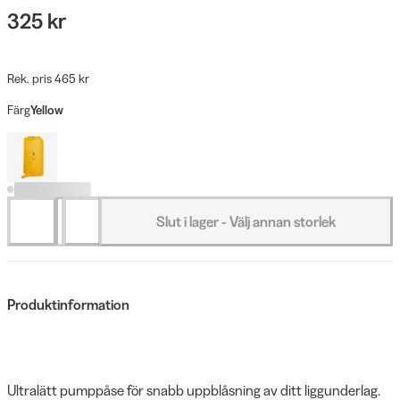
325 kr
Rek. pris 465 kr
Färg
Yellow
Slut i lager - Välj annan storlek
Produktinformation
Ultralätt pumppåse för snabb uppblåsning av ditt liggunderlag.