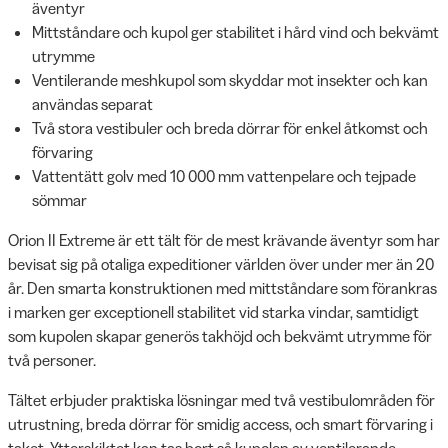
äventyr
Mittståndare och kupol ger stabilitet i hård vind och bekvämt
utrymme
Ventilerande meshkupol som skyddar mot insekter och kan
användas separat
Två stora vestibuler och breda dörrar för enkel åtkomst och
förvaring
Vattentätt golv med 10 000 mm vattenpelare och tejpade
sömmar
Orion II Extreme är ett tält för de mest krävande äventyr som har
bevisat sig på otaliga expeditioner världen över under mer än 20
år. Den smarta konstruktionen med mittståndare som förankras
i marken ger exceptionell stabilitet vid starka vindar, samtidigt
som kupolen skapar generös takhöjd och bekvämt utrymme för
två personer.
Tältet erbjuder praktiska lösningar med två vestibulområden för
utrustning, breda dörrar för smidig access, och smart förvaring i
taket. Ytterskiktet kan tas bort så kupolen av ventilerande