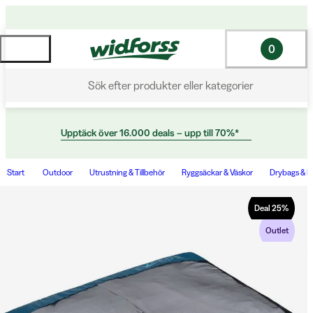
0
Sök efter produkter eller kategorier
Upptäck över 16.000 deals – upp till 70%*
Start
Outdoor
Utrustning & Tillbehör
Ryggsäckar & Väskor
Drybags & P
Deal
25
%
Outlet