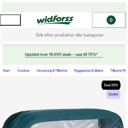
0
Sök efter produkter eller kategorier
Upptäck över 16.000 deals – upp till 70%*
Start
Outdoor
Utrustning & Tillbehör
Ryggsäckar & Väskor
Tillbehör Ry
Deal
20
%
Outlet