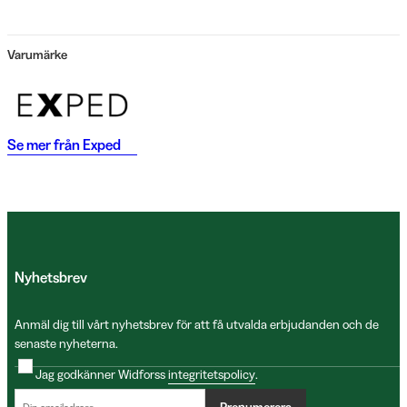
Varumärke
Se mer från
Exped
Nyhetsbrev
Anmäl dig till vårt nyhetsbrev för att få utvalda erbjudanden och de
senaste nyheterna.
Jag godkänner Widforss
integritetspolicy
.
Prenumerera