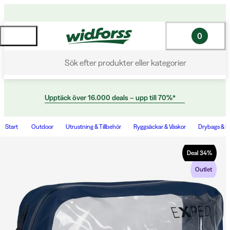
0
Sök efter produkter eller kategorier
Upptäck över 16.000 deals – upp till 70%*
Start
Outdoor
Utrustning & Tillbehör
Ryggsäckar & Väskor
Drybags & P
Deal
34
%
Outlet