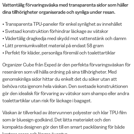
Vattentålig förvaringsväska med transparenta sidor som håller
dina tillhörigheter organiserade och synliga under resan.
• Transparenta TPU-paneler för enkel synlighet av innehållet
• Svetsad konstruktion förhindrar läckage av vätskor
• Vädertålig dragkedja med skydd mot vattenstänk och damm
• Lätt premiumkvalitet material på endast 58 gram
• Perfekt för kläder, personliga föremål och toalettartiklar
Organizer Cube från Exped är den perfekta förvaringsväskan för
resenären som vill hålla ordning på sina tillhörigheter. Med
genomskinliga sidor hittar du enkelt det du söker utan att
behöva rota igenom hela väskan. Den svetsade konstruktionen
gör den idealisk för förvaring av vätskor som shampo eller andra
toalettartiklar utan risk för läckage i bagaget.
Väskan är tillverkad av återvunnen polyester och klar TPU-film
som är bluesign-godkänd. Det lätta materialet och den
kompakta designen gör den till en smart packlösning för både
kortare resor och längre äventyr.