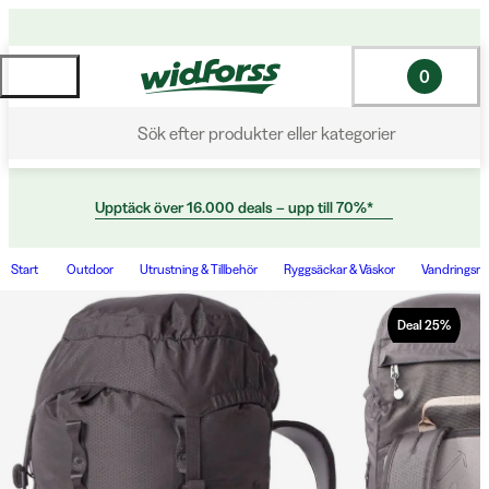
0
Sök efter produkter eller kategorier
Upptäck över 16.000 deals – upp till 70%*
Start
Outdoor
Utrustning & Tillbehör
Ryggsäckar & Väskor
Vandringsry
Deal
25
%