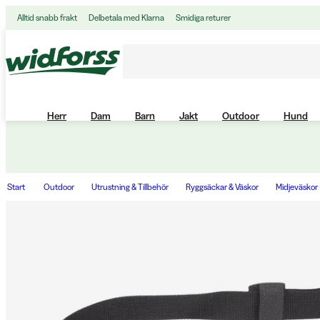
Alltid snabb frakt
Delbetala med Klarna
Smidiga returer
Herr
Dam
Barn
Jakt
Outdoor
Hund
Start
Outdoor
Utrustning & Tillbehör
Ryggsäckar & Väskor
Midjeväskor