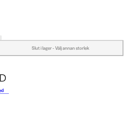
Slut i lager - Välj annan storlek
ed