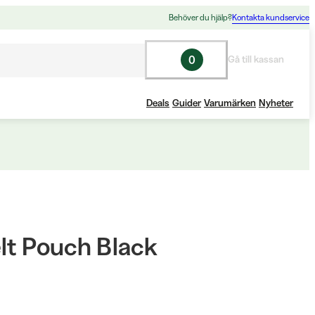
Behöver du hjälp?
Kontakta kundservice
0
Gå till kassan
Deals
Guider
Varumärken
Nyheter
lt Pouch Black