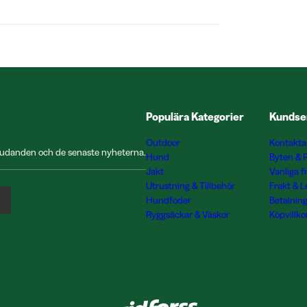
Populära Kategorier
Kundse
Outdoor
Kontakta
rbjudanden och de senaste nyheterna.
Hund
Byten & 
Jakt
Vanliga f
Utrustning & Tillbehör
Frakt & 
Hundfoder
Betalnin
Ryggsäckar & Väskor
Köpvillko