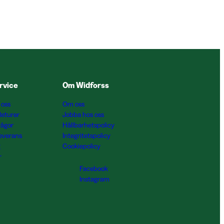
rvice
Om Widforss
 oss
Om oss
Returer
Jobba hos oss
rågor
Hållbarhetspolicy
Leverans
Integritetspolicy
g
Cookiepolicy
r
Facebook
Instagram