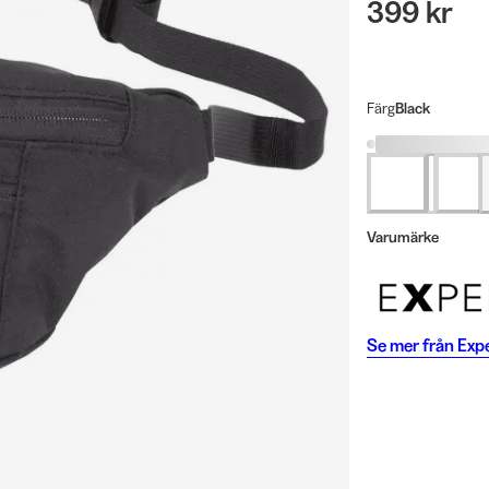
399 kr
Färg
Black
Varumärke
Se mer från
Exp