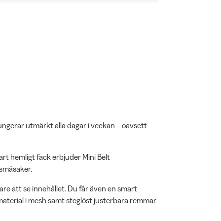
ungerar utmärkt alla dagar i veckan – oavsett
rt hemligt fack erbjuder Mini Belt
 småsaker.
are att se innehållet. Du får även en smart
terial i mesh samt steglöst justerbara remmar