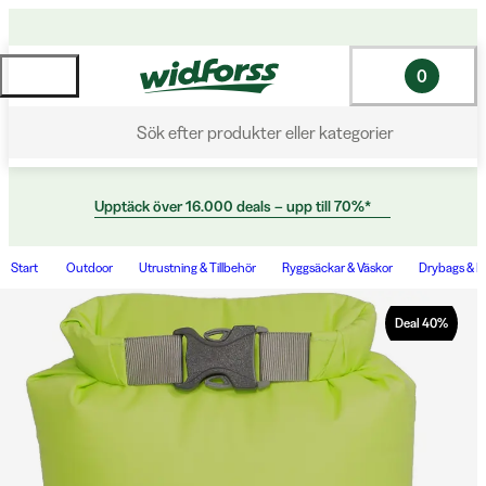
0
Sök efter produkter eller kategorier
Upptäck över 16.000 deals – upp till 70%*
Start
Outdoor
Utrustning & Tillbehör
Ryggsäckar & Väskor
Drybags & P
Deal
40
%