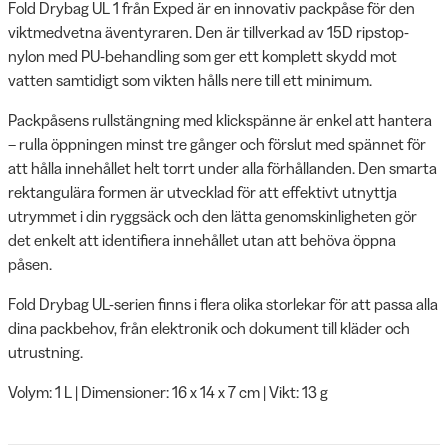
Fold Drybag UL 1 från Exped är en innovativ packpåse för den
viktmedvetna äventyraren. Den är tillverkad av 15D ripstop-
nylon med PU-behandling som ger ett komplett skydd mot
vatten samtidigt som vikten hålls nere till ett minimum.
Packpåsens rullstängning med klickspänne är enkel att hantera
– rulla öppningen minst tre gånger och förslut med spännet för
att hålla innehållet helt torrt under alla förhållanden. Den smarta
rektangulära formen är utvecklad för att effektivt utnyttja
utrymmet i din ryggsäck och den lätta genomskinligheten gör
det enkelt att identifiera innehållet utan att behöva öppna
påsen.
Fold Drybag UL-serien finns i flera olika storlekar för att passa alla
dina packbehov, från elektronik och dokument till kläder och
utrustning.
Volym: 1 L | Dimensioner: 16 x 14 x 7 cm | Vikt: 13 g