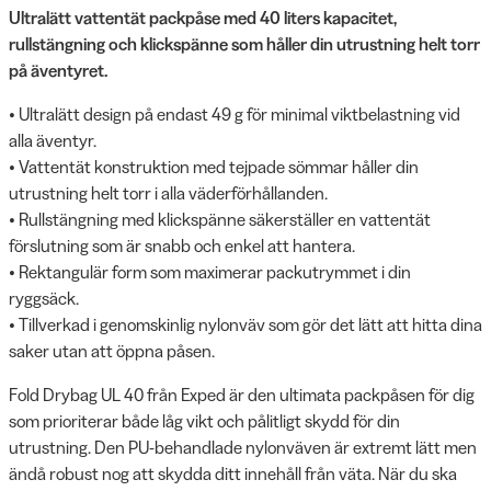
Ultralätt vattentät packpåse med 40 liters kapacitet,
rullstängning och klickspänne som håller din utrustning helt torr
på äventyret.
• Ultralätt design på endast 49 g för minimal viktbelastning vid
alla äventyr.
• Vattentät konstruktion med tejpade sömmar håller din
utrustning helt torr i alla väderförhållanden.
• Rullstängning med klickspänne säkerställer en vattentät
förslutning som är snabb och enkel att hantera.
• Rektangulär form som maximerar packutrymmet i din
ryggsäck.
• Tillverkad i genomskinlig nylonväv som gör det lätt att hitta dina
saker utan att öppna påsen.
Fold Drybag UL 40 från Exped är den ultimata packpåsen för dig
som prioriterar både låg vikt och pålitligt skydd för din
utrustning. Den PU-behandlade nylonväven är extremt lätt men
ändå robust nog att skydda ditt innehåll från väta. När du ska