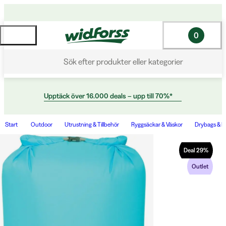
0
Sök efter produkter eller kategorier
Upptäck över 16.000 deals – upp till 70%*
Start
Outdoor
Utrustning & Tillbehör
Ryggsäckar & Väskor
Drybags & P
Deal
29
%
Outlet